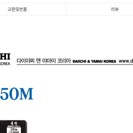
교환및반품
리뷰