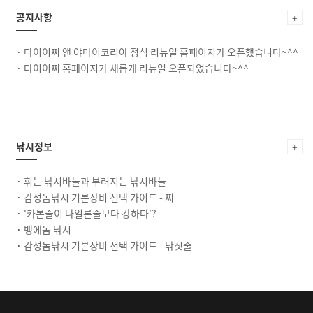
공지사항
+
·
다이이찌 앤 야마이코리아 정식 리뉴얼 홈페이지가 오픈했습니다~^^
·
다이이찌 홈페이지가 새롭게 리뉴얼 오픈되었습니다~^^
낚시정보
+
·
휘는 낚시바늘과 부러지는 낚시바늘
·
감성돔낚시 기본장비 선택 가이드 - 찌
·
'카본줄이 나일론줄보다 강하다'?
·
뱅에돔 낚시
·
감성돔낚시 기본장비 선택 가이드 - 낚싯줄