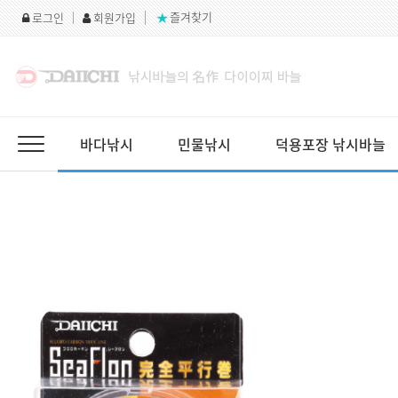
즐겨찾기
Home
로그인
회원가입
바다낚시
민물낚시
덕용포장 낚시바늘