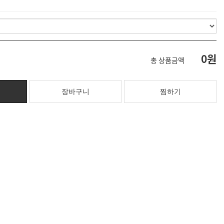
0원
총 상품금액
찜하기