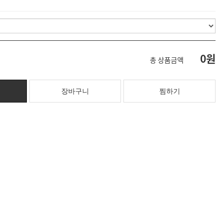
0원
총 상품금액
찜하기