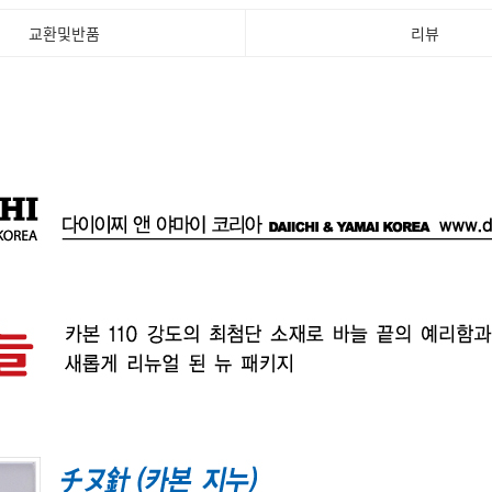
교환및반품
리뷰