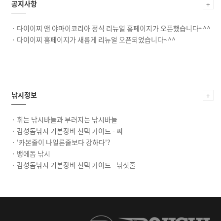
공지사항
+
·
다이이찌 앤 야마이코리아 정식 리뉴얼 홈페이지가 오픈했습니다~^^
·
다이이찌 홈페이지가 새롭게 리뉴얼 오픈되었습니다~^^
낚시정보
+
·
휘는 낚시바늘과 부러지는 낚시바늘
·
감성돔낚시 기본장비 선택 가이드 - 찌
·
'카본줄이 나일론줄보다 강하다'?
·
뱅에돔 낚시
·
감성돔낚시 기본장비 선택 가이드 - 낚싯줄