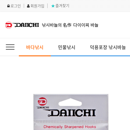
즐겨찾기
Home
로그인
회원가입
바다낚시
민물낚시
덕용포장 낚시바늘