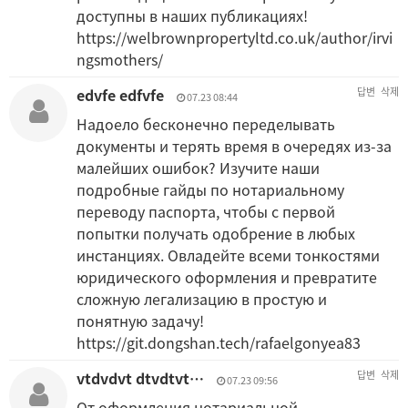
доступны в наших публикациях!
https://welbrownpropertyltd.co.uk/author/irvi
ngsmothers/
edvfe edfvfe
답변
삭제
07.23 08:44
Надоело бесконечно переделывать
документы и терять время в очередях из-за
малейших ошибок? Изучите наши
подробные гайды по нотариальному
переводу паспорта, чтобы с первой
попытки получать одобрение в любых
инстанциях. Овладейте всеми тонкостями
юридического оформления и превратите
сложную легализацию в простую и
понятную задачу!
https://git.dongshan.tech/rafaelgonyea83
vtdvdvt dtvdtvt…
답변
삭제
07.23 09:56
От оформления нотариальной