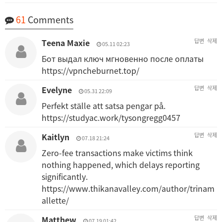
61
Comments
Teena Maxie
답변
삭제
05.11 02:23
Бот выдал ключ мгновенно после оплаты
https://vpncheburnet.top/
Evelyne
답변
삭제
05.31 22:09
Perfekt ställe att satsa pengar på.
https://studyac.work/tysongregg0457
Kaitlyn
답변
삭제
07.18 21:24
Zero-fee transactions make victims think
nothing happened, which delays reporting
significantly.
https://www.thikanavalley.com/author/trinam
allette/
Matthew
답변
삭제
07.19 01:42