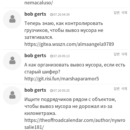
nemacaluso/
bob gerts
답변
삭제
07.26 04:39
Теперь знаю, как контролировать
грузчиков, чтобы вывоз мусора не
затягивался.
https://gitea.wsszn.com/almaangela9789
bob gerts
답변
삭제
07.26 05:13
А как организовать вывоз мусора, если есть
старый шифер?
http://git.risi.fun/marshaparamor5
bob gerts
답변
삭제
07.26 05:25
Ищите подрядчиков рядом с объектом,
чтобы вывоз мусора не дорожал из-за
километража.
https://theoffroadcalendar.com/author/nywro
salie181/