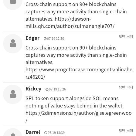
Cross-chain support on 90+ blockchains
captures way more activity than single-chain
alternatives.
https://dawson-
millslqh.com/author/zulmanangle707/
Edgar
답변
삭제
07.19 12:30
Cross-chain support on 90+ blockchains
captures way more activity than single-chain
alternatives.
https://www.progettocase.com/agents/alinahe
rz46201/
Rickey
답변
삭제
07.19 13:26
SPL token support alongside SOL means
nothing of value stays behind in the wallet.
https://2dimensions.in/author/giselegreenwoo
/
Darrel
답변
삭제
07.19 13:39