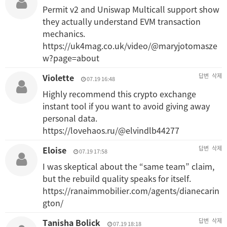
Permit v2 and Uniswap Multicall support show
they actually understand EVM transaction
mechanics.
https://uk4mag.co.uk/video/@maryjotomasze
w?page=about
Violette
답변
삭제
07.19 16:48
Highly recommend this crypto exchange
instant tool if you want to avoid giving away
personal data.
https://lovehaos.ru/@elvindlb44277
Eloise
답변
삭제
07.19 17:58
I was skeptical about the “same team” claim,
but the rebuild quality speaks for itself.
https://ranaimmobilier.com/agents/dianecarin
gton/
Tanisha Bolick
답변
삭제
07.19 18:18