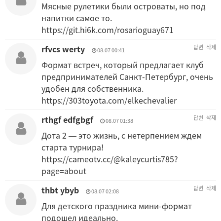
Мясные рулетики были островаты, но под
напитки самое то.
https://git.hi6k.com/rosarioguay671
rfvcs werty
답변
삭제
08.07 00:41
Формат встреч, который предлагает клуб
предпринимателей Санкт-Петербург, очень
удобен для собственника.
https://303toyota.com/elkechevalier
rthgf edfgbgf
답변
삭제
08.07 01:38
Дота 2 — это жизнь, с нетерпением ждем
старта турнира!
https://cameotv.cc/@kaleycurtis785?
page=about
thbt ybyb
답변
삭제
08.07 02:08
Для детского праздника мини-формат
подошел идеально.