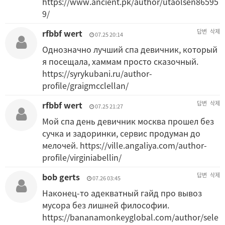
https://www.ancient.pk/author/utaolsen86595
9/
rfbbf wert
답변
삭제
07.25 20:14
Однозначно лучший спа девичник, который
я посещала, хаммам просто сказочный.
https://syrykubani.ru/author-
profile/graigmcclellan/
rfbbf wert
답변
삭제
07.25 21:27
Мой спа день девичник москва прошел без
сучка и задоринки, сервис продуман до
мелочей.
https://ville.angaliya.com/author-
profile/virginiabellin/
bob gerts
답변
삭제
07.26 03:45
Наконец-то адекватный гайд про вывоз
мусора без лишней философии.
https://bananamonkeyglobal.com/author/sele