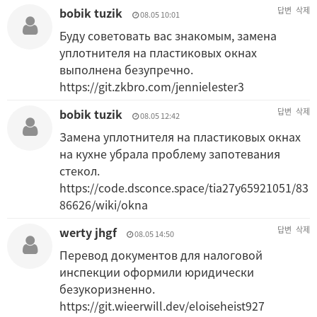
bobik tuzik
답변
삭제
08.05 10:01
Буду советовать вас знакомым, замена
уплотнителя на пластиковых окнах
выполнена безупречно.
https://git.zkbro.com/jennielester3
bobik tuzik
답변
삭제
08.05 12:42
Замена уплотнителя на пластиковых окнах
на кухне убрала проблему запотевания
стекол.
https://code.dsconce.space/tia27y65921051/83
86626/wiki/okna
werty jhgf
답변
삭제
08.05 14:50
Перевод документов для налоговой
инспекции оформили юридически
безукоризненно.
https://git.wieerwill.dev/eloiseheist927