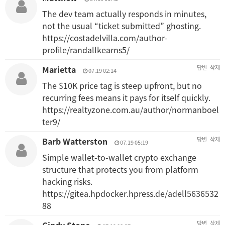
The dev team actually responds in minutes,
not the usual “ticket submitted” ghosting.
https://costadelvilla.com/author-
profile/randallkearns5/
Marietta
답변
삭제
07.19 02:14
The $10K price tag is steep upfront, but no
recurring fees means it pays for itself quickly.
https://realtyzone.com.au/author/normanboel
ter9/
Barb Watterston
답변
삭제
07.19 05:19
Simple wallet-to-wallet crypto exchange
structure that protects you from platform
hacking risks.
https://gitea.hpdocker.hpress.de/adell5636532
88
답변
삭제