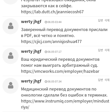
закрываются как в сейфе.
https://lab.dutt.ch/jeanniecosh67
werty jhgf
답변
삭제
08.05 03:44
Заверенный перевод документов прислали
в PDF, всё четко и понятно.
https://cjicj.com/annisjoshua477
werty jhgf
답변
삭제
08.05 07:17
Ваш юридический перевод документов
помог нам выиграть арбитражный суд.
https://vmcworks.com/employer/hazebar
werty jhgf
답변
삭제
08.05 07:34
Медицинский перевод документов по
онкологии сделали без ошибок в терминах.
https://www.instrumiq.com/employer/mindust
riya/