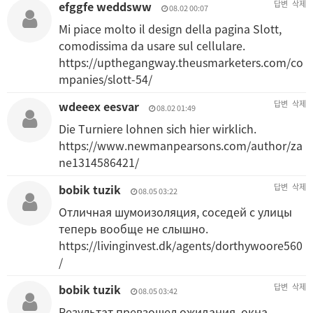
efggfe weddsww
답변
삭제
08.02 00:07
Mi piace molto il design della pagina Slott,
comodissima da usare sul cellulare.
https://upthegangway.theusmarketers.com/co
mpanies/slott-54/
wdeeex eesvar
답변
삭제
08.02 01:49
Die Turniere lohnen sich hier wirklich.
https://www.newmanpearsons.com/author/za
ne1314586421/
bobik tuzik
답변
삭제
08.05 03:22
Отличная шумоизоляция, соседей с улицы
теперь вообще не слышно.
https://livinginvest.dk/agents/dorthywoore560
/
bobik tuzik
답변
삭제
08.05 03:42
Результат превзошел ожидания, окна