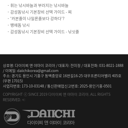
·
휘는 낚시바늘과 부러지는 낚시바늘
·
감성돔낚시 기본장비 선택 가이드 - 찌
·
'카본줄이 나일론줄보다 강하다'?
·
뱅에돔 낚시
·
감성돔낚시 기본장비 선택 가이드 - 낚싯줄
상호명: 다이이찌 앤 야마이 코리아 / 대표자: 전미정 / 대표전화: 031-8021-1888
/ 이메일: daiichikorea@gmail.com
주소: 경기도 용인시 기흥구 동백중앙로 16번길16-25 대우프론티어밸리 405호
(우편 17015)
사업자번호: 173-10-03148 / 통신판매업신고번호: 2025-용인기흥-0501
COPYRIGHT ⓒ SINCE 2019 다이이찌 앤 야마이 코리아. ALL RIGHTS
RESERVED.