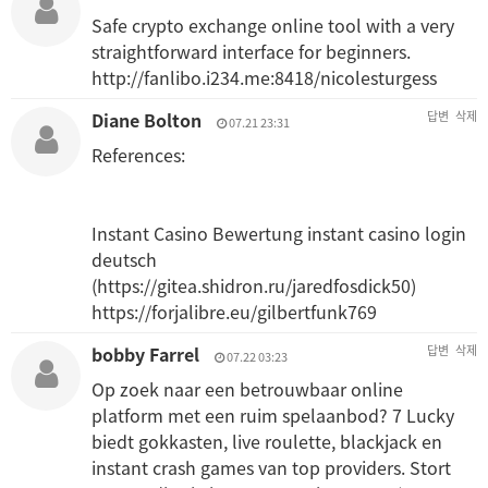
Safe crypto exchange online tool with a very
straightforward interface for beginners.
http://fanlibo.i234.me:8418/nicolesturgess
Diane Bolton
답변
삭제
07.21 23:31
References:
Instant Casino Bewertung instant casino login
deutsch
(
https://gitea.shidron.ru/jaredfosdick50)
https://forjalibre.eu/gilbertfunk769
bobby Farrel
답변
삭제
07.22 03:23
Op zoek naar een betrouwbaar online
platform met een ruim spelaanbod? 7 Lucky
biedt gokkasten, live roulette, blackjack en
instant crash games van top providers. Stort