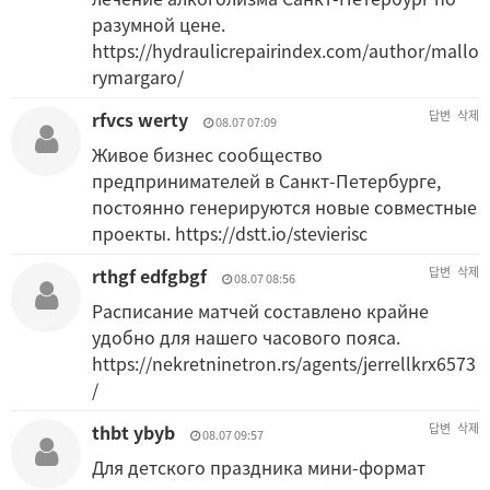
разумной цене.
https://hydraulicrepairindex.com/author/mallo
rymargaro/
rfvcs werty
답변
삭제
08.07 07:09
Живое бизнес сообщество
предпринимателей в Санкт-Петербурге,
постоянно генерируются новые совместные
проекты.
https://dstt.io/stevierisc
rthgf edfgbgf
답변
삭제
08.07 08:56
Расписание матчей составлено крайне
удобно для нашего часового пояса.
https://nekretninetron.rs/agents/jerrellkrx6573
/
thbt ybyb
답변
삭제
08.07 09:57
Для детского праздника мини-формат