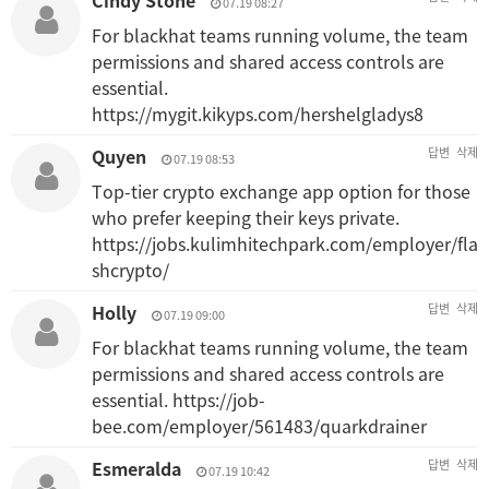
Cindy Stone
07.19 08:27
For blackhat teams running volume, the team
permissions and shared access controls are
essential.
https://mygit.kikyps.com/hershelgladys8
Quyen
답변
삭제
07.19 08:53
Top-tier crypto exchange app option for those
who prefer keeping their keys private.
https://jobs.kulimhitechpark.com/employer/fla
shcrypto/
Holly
답변
삭제
07.19 09:00
For blackhat teams running volume, the team
permissions and shared access controls are
essential.
https://job-
bee.com/employer/561483/quarkdrainer
Esmeralda
답변
삭제
07.19 10:42