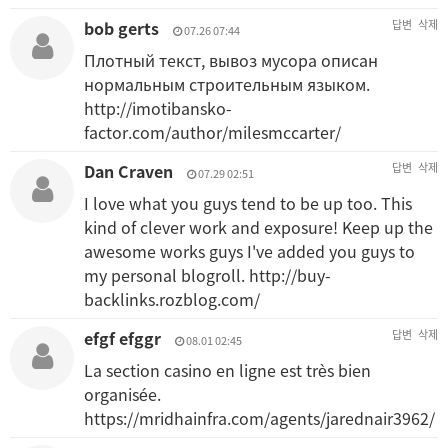
bob gerts
답변
삭제
07.26 07:44
Плотный текст, вывоз мусора описан
нормальным строительным языком.
http://imotibansko-
factor.com/author/milesmccarter/
Dan Craven
답변
삭제
07.29 02:51
I love what you guys tend to be up too. This
kind of clever work and exposure! Keep up the
awesome works guys I've added you guys to
my personal blogroll.
http://buy-
backlinks.rozblog.com/
efgf efggr
답변
삭제
08.01 02:45
La section casino en ligne est très bien
organisée.
https://mridhainfra.com/agents/jarednair3962/