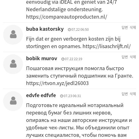
eenvoudig via iDEAL en geniet van 24/7
Nederlandstalige ondersteuning.
https://compareautoproducten.nl/
buba kastorsky
답변
삭제
07.22 06:50
Fijn dat er geen verborgen kosten zijn bij
stortingen en opnames.
https://lisaschrijft.nl/
bobik murov
답변
삭제
07.22 22:19
Пошаговая инструкция помогла быстро
заменить ступичный подшипник на Гранте.
https://rtvon.xyz/jedl26003
edvfe edfvfe
답변
삭제
07.23 06:31
Подготовьте идеальный нотариальный
перевод бумаг без лишних нервов,
опираясь на наши авторские инструкции и
удобные чек-листы. Мы объединили опыт
лучших специалистов, чтобы помочь вам