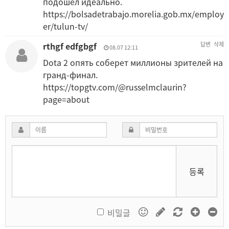
подошел идеально.
https://bolsadetrabajo.morelia.gob.mx/employ
er/tulun-tv/
rthgf edfgbgf
답변
삭제
08.07 12:11
Dota 2 опять соберет миллионы зрителей на
гранд-финал.
https://topgtv.com/@russelmclaurin?
page=about
등록
비밀글