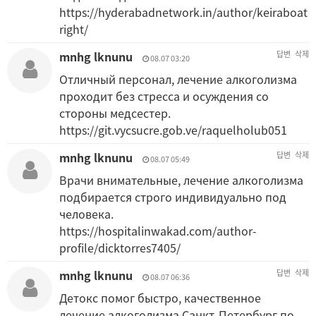
https://hyderabadnetwork.in/author/keiraboat
right/
mnhg lknunu
답변
삭제
08.07 03:20
Отличный персонал, лечение алкоголизма
проходит без стресса и осуждения со
стороны медсестер.
https://git.vycsucre.gob.ve/raquelholub051
mnhg lknunu
답변
삭제
08.07 05:49
Врачи внимательные, лечение алкоголизма
подбирается строго индивидуально под
человека.
https://hospitalinwakad.com/author-
profile/dicktorres7405/
mnhg lknunu
답변
삭제
08.07 06:36
Детокс помог быстро, качественное
лечение алкоголизма Санкт-Петербург по