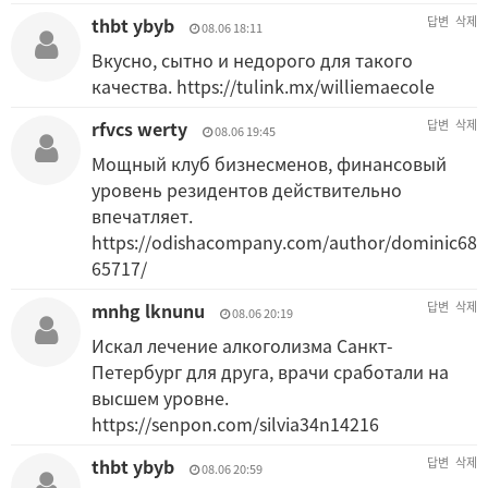
thbt ybyb
답변
삭제
08.06 18:11
Вкусно, сытно и недорого для такого
качества.
https://tulink.mx/williemaecole
rfvcs werty
답변
삭제
08.06 19:45
Мощный клуб бизнесменов, финансовый
уровень резидентов действительно
впечатляет.
https://odishacompany.com/author/dominic68
65717/
mnhg lknunu
답변
삭제
08.06 20:19
Искал лечение алкоголизма Санкт-
Петербург для друга, врачи сработали на
высшем уровне.
https://senpon.com/silvia34n14216
thbt ybyb
답변
삭제
08.06 20:59